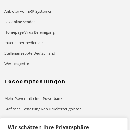
Anbieter von ERP-Systemen
Fax online senden
Homepage Virus Bereinigung
muenchnermedien.de
Stellenangebote Deutschland
Werbeagentur
Leseempfehlungen
Mehr Power mit einer Powerbank
Grafische Gestaltung von Druckerzeugnissen
Mit WordPress Websites erstellen
Wir schätzen Ihre Privatsphäre
Mit Drupal Websites erstellen