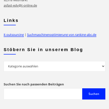
asfast-edv@t-online.de
Links
it outsourcing
|
Suchmaschinenoptimierung von ranking-abc.de
Stöbern Sie in unserem Blog
Stöbern
Sie
in
unserem
Suchen Sie nach passenden Beiträgen
Blog
Suchen