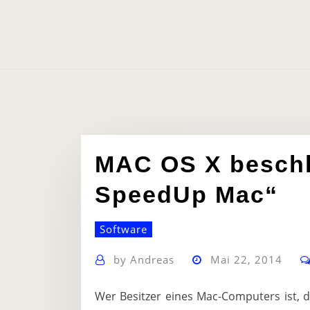
Skip
to
content
MAC OS X beschle
SpeedUp Mac“
Software
by
Andreas
Mai 22, 2014
Wer Besitzer eines Mac-Computers ist, d