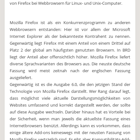
von Firefox bei Webbrowsern für Linux- und Unix-Computer.
Mozilla Firefox ist als ein Konkurrenzprogramm zu anderen
Webbrowsern entstanden: Hier ist vor allem der Microsoft
Internet Explorer als der bekannteste Kontrahent zu nennen.
Gegenwärtig liegt Firefox mit einem Anteil von einem Drittel auf
Platz 2 der global am häufigsten genutzten Browsern. In BRD
liegt der Anteil aber offensichtlich höher. Mozilla Firefox liefert
diverse Sprachvarianten des Browsers aus. Die neuste deutsche
Fassung wird meist zeitnah nach der englischen Fassung
ausgeliefert.
Gegenwärtig ist es die Ausgabe 6.0, die den jetzigen Stand der
Technologie von Mozilla Firefox darstellt. Wer Rang darauf legt,
dass möglichst viele aktuelle Darstellungsmöglichkeiten von
Websites umfassend und korrekt dargestellt werden, der sollte
auf diese Ausgabe wechseln. Darüber hinaus hat es Vorteile bei
der Sicherheit, wenn man jeweils die aktuellste Fassung eines
Internetbrowsers benützt. Allerdings kann es vorkommen, dass
einige ältere Add-ons keineswegs mit der neusten Fassung von
Mozilla Firefox verträglich sind. Es gibt aber Kompatibilitäts-Add-