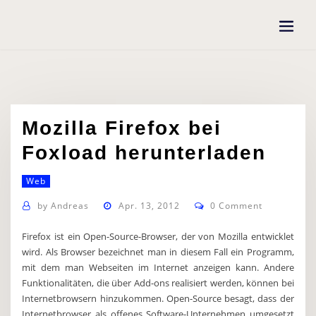
Skip
to
content
Mozilla Firefox bei
Foxload herunterladen
Web
by
Andreas
Apr. 13, 2012
0 Comment
Firefox ist ein Open-Source-Browser, der von Mozilla entwicklet
wird. Als Browser bezeichnet man in diesem Fall ein Programm,
mit dem man Webseiten im Internet anzeigen kann. Andere
Funktionalitäten, die über Add-ons realisiert werden, können bei
Internetbrowsern hinzukommen. Open-Source besagt, dass der
Internetbrowser als offenes Software-Unternehmen umgesetzt