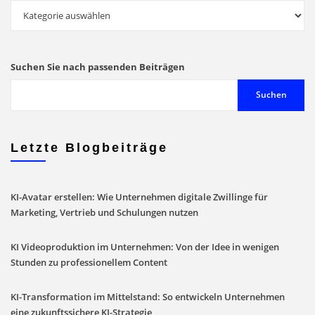
Stöbern
Sie
in
unserem
Suchen Sie nach passenden Beiträgen
Blog
Suchen
Letzte Blogbeiträge
KI-Avatar erstellen: Wie Unternehmen digitale Zwillinge für
Marketing, Vertrieb und Schulungen nutzen
KI Videoproduktion im Unternehmen: Von der Idee in wenigen
Stunden zu professionellem Content
KI-Transformation im Mittelstand: So entwickeln Unternehmen
eine zukunftssichere KI-Strategie