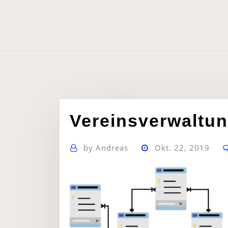
Skip
to
content
Vereinsverwaltu
by
Andreas
Okt. 22, 2019