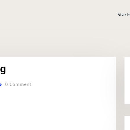
Start
ng
0 Comment