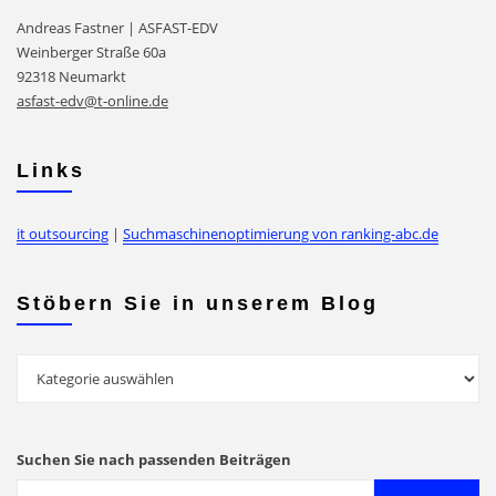
Andreas Fastner | ASFAST-EDV
Weinberger Straße 60a
92318 Neumarkt
asfast-edv@t-online.de
Links
it outsourcing
|
Suchmaschinenoptimierung von ranking-abc.de
Stöbern Sie in unserem Blog
Stöbern
Sie
in
unserem
Suchen Sie nach passenden Beiträgen
Blog