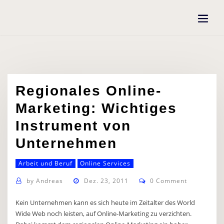
Skip
to
content
Regionales Online-
Marketing: Wichtiges
Instrument von
Unternehmen
Arbeit und Beruf
Online Services
by
Andreas
Dez. 23, 2011
0 Comment
Kein Unternehmen kann es sich heute im Zeitalter des World
Wide Web noch leisten, auf Online-Marketing zu verzichten.