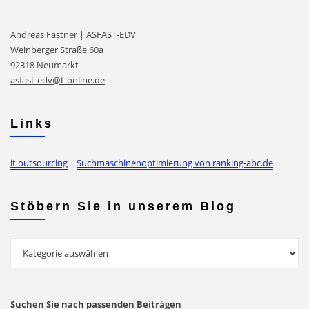
Andreas Fastner | ASFAST-EDV
Weinberger Straße 60a
92318 Neumarkt
asfast-edv@t-online.de
Links
it outsourcing
|
Suchmaschinenoptimierung von ranking-abc.de
Stöbern Sie in unserem Blog
Stöbern
Sie
in
unserem
Suchen Sie nach passenden Beiträgen
Blog