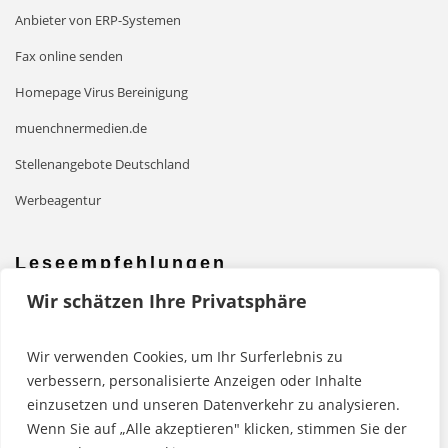
Anbieter von ERP-Systemen
Fax online senden
Homepage Virus Bereinigung
muenchnermedien.de
Stellenangebote Deutschland
Werbeagentur
Leseempfehlungen
Wir schätzen Ihre Privatsphäre
Mehr Power mit einer Powerbank
Wir verwenden Cookies, um Ihr Surferlebnis zu
Grafische Gestaltung von Druckerzeugnissen
verbessern, personalisierte Anzeigen oder Inhalte
Mit WordPress Websites erstellen
einzusetzen und unseren Datenverkehr zu analysieren.
Wenn Sie auf „Alle akzeptieren" klicken, stimmen Sie der
Mit Drupal Websites erstellen