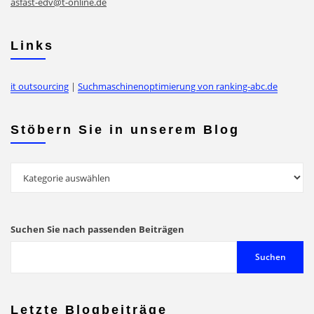
asfast-edv@t-online.de
Links
it outsourcing
|
Suchmaschinenoptimierung von ranking-abc.de
Stöbern Sie in unserem Blog
Stöbern
Sie
in
unserem
Suchen Sie nach passenden Beiträgen
Blog
Suchen
Letzte Blogbeiträge