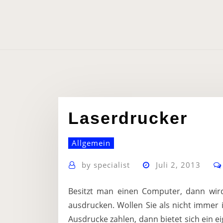
Skip
to
content
Laserdrucker
Allgemein
by
specialist
Juli 2, 2013
Besitzt man einen Computer, dann wir
ausdrucken. Wollen Sie als nicht immer 
Ausdrucke zahlen, dann bietet sich ein ei