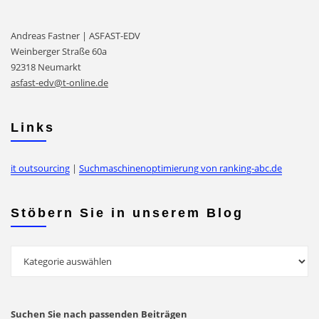
Andreas Fastner | ASFAST-EDV
Weinberger Straße 60a
92318 Neumarkt
asfast-edv@t-online.de
Links
it outsourcing
|
Suchmaschinenoptimierung von ranking-abc.de
Stöbern Sie in unserem Blog
Stöbern
Sie
in
unserem
Suchen Sie nach passenden Beiträgen
Blog