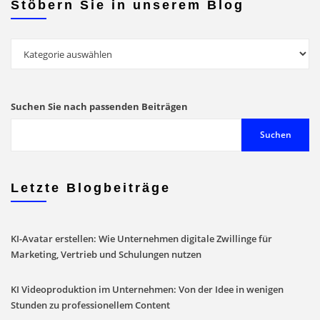
Stöbern Sie in unserem Blog
Stöbern
Sie
in
unserem
Suchen Sie nach passenden Beiträgen
Blog
Suchen
Letzte Blogbeiträge
KI-Avatar erstellen: Wie Unternehmen digitale Zwillinge für
Marketing, Vertrieb und Schulungen nutzen
KI Videoproduktion im Unternehmen: Von der Idee in wenigen
Stunden zu professionellem Content