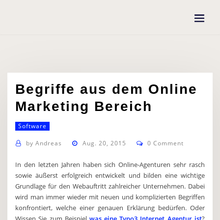
Skip
to
content
Begriffe aus dem Online
Marketing Bereich
Software
by
Andreas
Aug. 20, 2015
0 Comment
In den letzten Jahren haben sich Online-Agenturen sehr rasch
sowie äußerst erfolgreich entwickelt und bilden eine wichtige
Grundlage für den Webauftritt zahlreicher Unternehmen. Dabei
wird man immer wieder mit neuen und komplizierten Begriffen
konfrontiert, welche einer genauen Erklärung bedürfen. Oder
Wissen Sie zum Beispiel
was eine Typo3 Internet Agentur ist
?