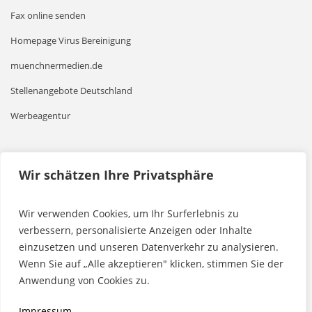
Fax online senden
Homepage Virus Bereinigung
muenchnermedien.de
Stellenangebote Deutschland
Werbeagentur
Leseempfehlungen
Wir schätzen Ihre Privatsphäre
Mehr Power mit einer Powerbank
Wir verwenden Cookies, um Ihr Surferlebnis zu
Grafische Gestaltung von Druckerzeugnissen
verbessern, personalisierte Anzeigen oder Inhalte
einzusetzen und unseren Datenverkehr zu analysieren.
Mit WordPress Websites erstellen
Wenn Sie auf „Alle akzeptieren" klicken, stimmen Sie der
Mit Drupal Websites erstellen
Anwendung von Cookies zu.
Moderne Methoden zur Zeiterfassung
Impressum