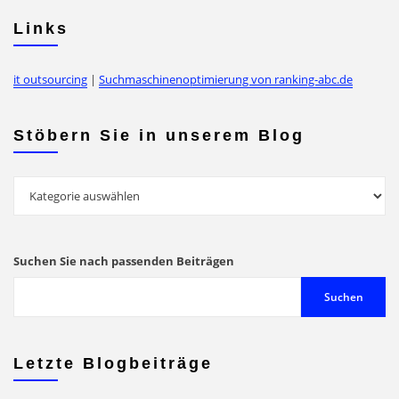
Links
it outsourcing
|
Suchmaschinenoptimierung von ranking-abc.de
Stöbern Sie in unserem Blog
Stöbern
Sie
in
unserem
Suchen Sie nach passenden Beiträgen
Blog
Suchen
Letzte Blogbeiträge