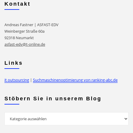
Kontakt
Andreas Fastner | ASFAST-EDV
Weinberger Straße 60a
92318 Neumarkt
asfast-edv@t-online.de
Links
it outsourcing
|
Suchmaschinenoptimierung von ranking-abc.de
Stöbern Sie in unserem Blog
Stöbern
Sie
in