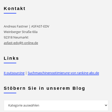
Kontakt
Andreas Fastner | ASFAST-EDV
Weinberger Straße 60a
92318 Neumarkt
asfast-edv@t-online.de
Links
it outsourcing
|
Suchmaschinenoptimierung von ranking-abc.de
Stöbern Sie in unserem Blog
Stöbern
Sie