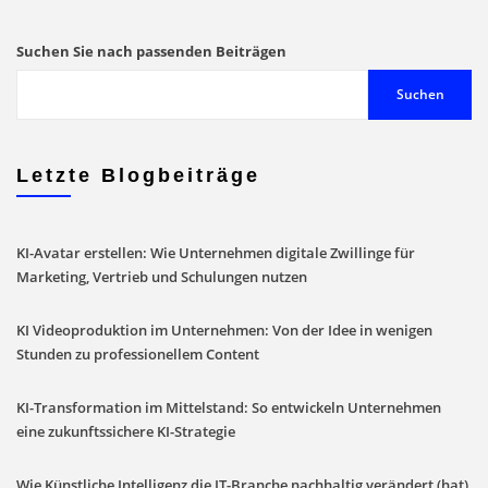
in
unserem
Suchen Sie nach passenden Beiträgen
Blog
Suchen
Letzte Blogbeiträge
KI-Avatar erstellen: Wie Unternehmen digitale Zwillinge für
Marketing, Vertrieb und Schulungen nutzen
KI Videoproduktion im Unternehmen: Von der Idee in wenigen
Stunden zu professionellem Content
KI-Transformation im Mittelstand: So entwickeln Unternehmen
eine zukunftssichere KI-Strategie
Wie Künstliche Intelligenz die IT-Branche nachhaltig verändert (hat)