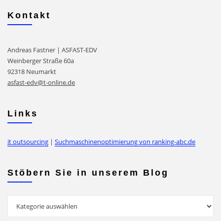
Kontakt
Andreas Fastner | ASFAST-EDV
Weinberger Straße 60a
92318 Neumarkt
asfast-edv@t-online.de
Links
it outsourcing
|
Suchmaschinenoptimierung von ranking-abc.de
Stöbern Sie in unserem Blog
Stöbern
Sie