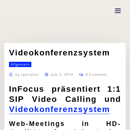
Skip
to
content
Videokonferenzsystem
Allgemein
by
specialist
Juni 3, 2014
0 Comment
InFocus präsentiert 1:1
SIP Video Calling und
Videokonferenzsystem
Web-Meetings in HD-