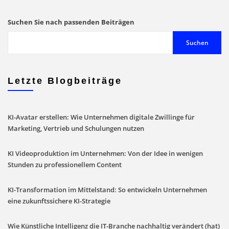
in
unserem
Suchen Sie nach passenden Beiträgen
Blog
Suchen
Letzte Blogbeiträge
KI-Avatar erstellen: Wie Unternehmen digitale Zwillinge für
Marketing, Vertrieb und Schulungen nutzen
KI Videoproduktion im Unternehmen: Von der Idee in wenigen
Stunden zu professionellem Content
KI-Transformation im Mittelstand: So entwickeln Unternehmen
eine zukunftssichere KI-Strategie
Wie Künstliche Intelligenz die IT-Branche nachhaltig verändert (hat)