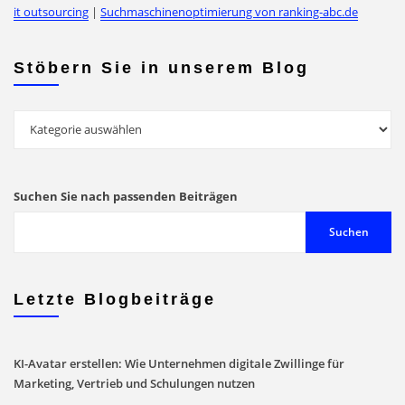
it outsourcing
|
Suchmaschinenoptimierung von ranking-abc.de
Stöbern Sie in unserem Blog
Stöbern
Sie
in
unserem
Suchen Sie nach passenden Beiträgen
Blog
Suchen
Letzte Blogbeiträge
KI-Avatar erstellen: Wie Unternehmen digitale Zwillinge für
Marketing, Vertrieb und Schulungen nutzen