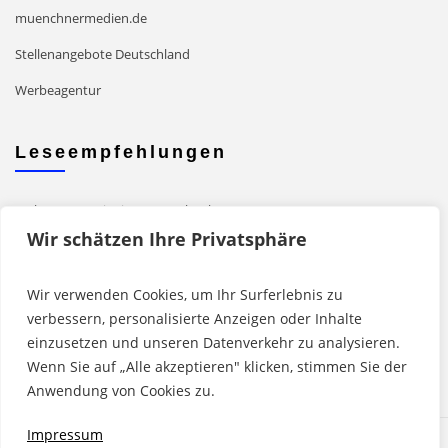
muenchnermedien.de
Stellenangebote Deutschland
Werbeagentur
Leseempfehlungen
Mehr Power mit einer Powerbank
Wir schätzen Ihre Privatsphäre
Grafische Gestaltung von Druckerzeugnissen
Mit WordPress Websites erstellen
Wir verwenden Cookies, um Ihr Surferlebnis zu
Mit Drupal Websites erstellen
verbessern, personalisierte Anzeigen oder Inhalte
einzusetzen und unseren Datenverkehr zu analysieren.
Moderne Methoden zur Zeiterfassung
Wenn Sie auf „Alle akzeptieren" klicken, stimmen Sie der
Anwendung von Cookies zu.
Impressum